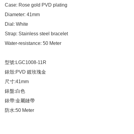
Case: Rose gold PVD plating

Diameter: 41mm

Dial: White

Strap: Stainless steel bracelet

Water-resistance: 50 Meter

型號:LGC1008-11R

錶殼:PVD 鍍玫瑰金

尺寸:41mm

錶盤:白色

錶帶:金屬鏈帶

防水:50 Meter