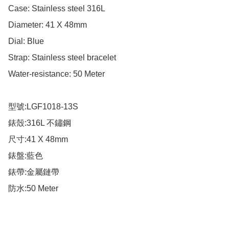
Case: Stainless steel 316L

Diameter: 41 X 48mm

Dial: Blue

Strap: Stainless steel bracelet

Water-resistance: 50 Meter

型號:LGF1018-13S

錶殼:316L 不鏽鋼

尺寸:41 X 48mm

錶盤:藍色

錶帶:金屬鏈帶

防水:50 Meter