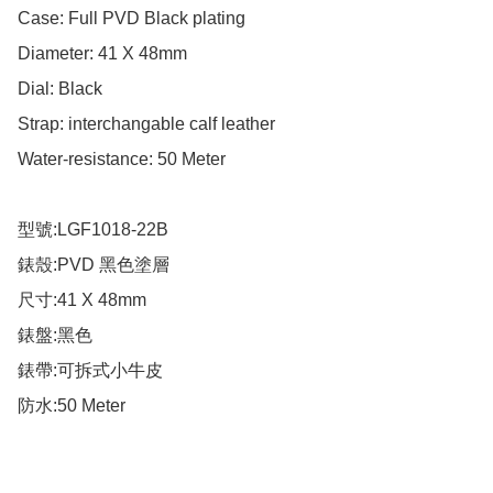
Case: Full PVD Black plating

Diameter: 41 X 48mm

Dial: Black

Strap: interchangable calf leather

Water-resistance: 50 Meter

型號:LGF1018-22B

錶殼:PVD 黑色塗層

尺寸:41 X 48mm

錶盤:黑色

錶帶:可拆式小牛皮

防水:50 Meter