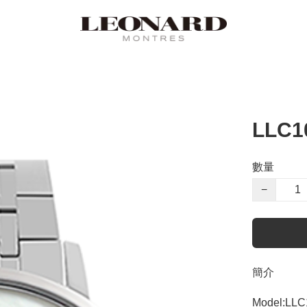
LLC1
數量
−
簡介
Model:LLC1