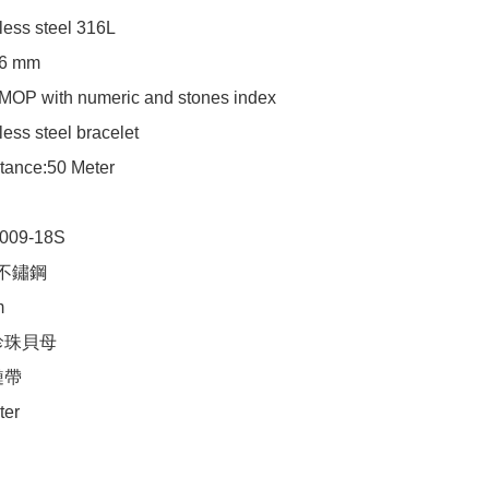
ess steel 316L 

6 mm

 MOP with numeric and stones index 

ess steel bracelet 

tance:50 Meter

09-18S

 不鏽鋼



珠貝母

帶

ter