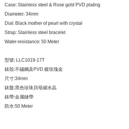
Case: Stainless steel & Rose gold PVD plating

Diameter: 34mm

Dial: Black mother of pearl with crystal

Strap: Stainless steel bracelet

Water-resistance: 50 Meter

型號: LLC1019-17T

錶殼:不鏽鋼及PVD 鍍玫瑰金

尺寸:34mm

錶盤:黑色珍珠貝母綴水晶

錶帶:金属鏈帶

防水:50 Meter