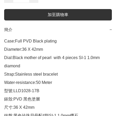
加至購物車
簡介
−
Case:Full PVD Black plating

Diameter:36 X 42mm

Dial:Black mother of pearl  with 4 pieces SI-1 1.0mm 
diamond  

Strap:Stainless steel bracelet

Water-resistance:50 Meter

型號:LLD1028-17B

錶殼:PVD 黑色塗層

尺寸:36 X 42mm

錶盤:黑色珍珠貝母配4顆SI-1 1.0mm鑽石
