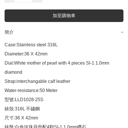
加至購物車
簡介
−
Case:Stainless steel 316L

Diameter:36 X 42mm

Dial:White mother of pearl with 4 pieces SI-1 1.0mm 
diamond  

Strap:interchangable calf leather

Water-resistance:50 Meter

型號:LLD1028-25S

錶殼:316L 不鏽鋼

尺寸:36 X 42mm

錶盤:白色珍珠貝母配4顆SI-1 1.0mm鑽石
