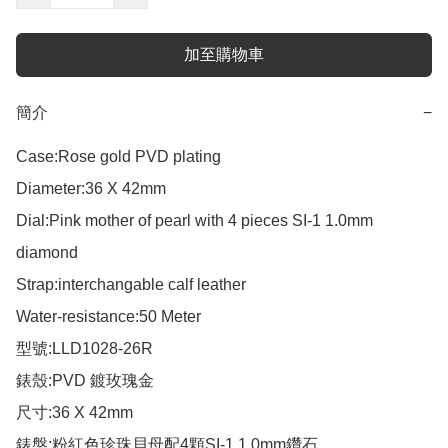
加至購物車
簡介
−
Case:Rose gold PVD plating

Diameter:36 X 42mm

Dial:Pink mother of pearl with 4 pieces SI-1 1.0mm 
diamond  

Strap:interchangable calf leather

Water-resistance:50 Meter

型號:LLD1028-26R

錶殼:PVD 鍍玫瑰金

尺寸:36 X 42mm

錶盤:粉紅色珍珠貝母配4顆SI-1 1.0mm鑽石
