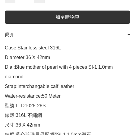
加至購物車
簡介
−
Case:Stainless steel 316L

Diameter:36 X 42mm

Dial:Blue mother of pearl with 4 pieces SI-1 1.0mm 
diamond  

Strap:interchangable calf leather

Water-resistance:50 Meter

型號:LLD1028-28S

錶殼:316L 不鏽鋼

尺寸:36 X 42mm

錶盤:藍色珍珠貝母配4顆SI-1 1.0mm鑽石
