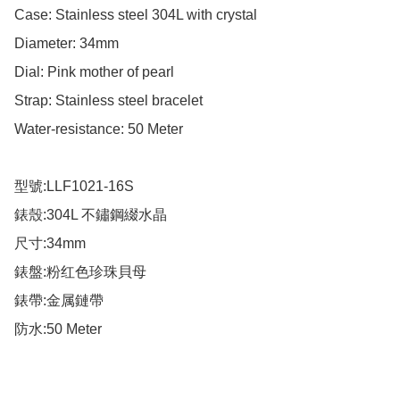
Case: Stainless steel 304L with crystal

Diameter: 34mm

Dial: Pink mother of pearl

Strap: Stainless steel bracelet

Water-resistance: 50 Meter

型號:LLF1021-16S

錶殼:304L 不鏽鋼綴水晶

尺寸:34mm

錶盤:粉红色珍珠貝母

錶帶:金属鏈帶

防水:50 Meter